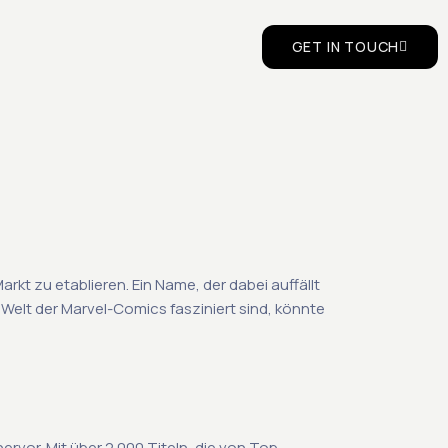
GET IN TOUCH
kt zu etablieren. Ein Name, der dabei auffällt
Welt der Marvel-Comics fasziniert sind, könnte
rvor. Mit über 2.000 Titeln, die von Top-