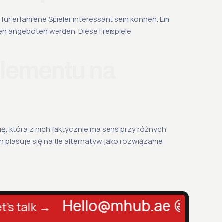
für erfahrene Spieler interessant sein können. Ein
en angeboten werden. Diese Freispiele
lementu na
, która z nich faktycznie ma sens przy różnych
 plasuje się na tle alternatyw jako rozwiązanie
Hello@mhub.ae 😃
k →
let's talk →